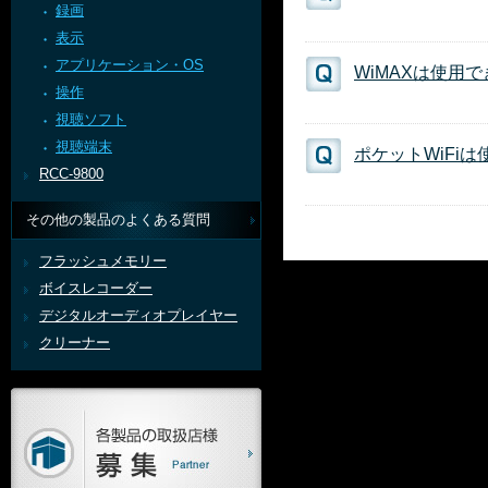
録画
表示
アプリケーション・OS
WiMAXは使用
操作
視聴ソフト
視聴端末
ポケットWiFi
RCC-9800
その他の製品のよくある質問
フラッシュメモリー
ボイスレコーダー
デジタルオーディオプレイヤー
クリーナー