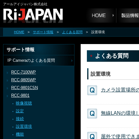
アールアイジャパン株式会社
HOME
>
サポート情報
>
よくある質問
> 設置環境
サポート情報
よくある質問
IP Cameraのよくある質問
RCC-7100WP
設置環境
RCC-9805WP
RCC-9801CSN
カメラ設置場所
RCC-9801
映像視聴
設定
無線LANの環
接続
設置環境
機能
屋外で使用でき